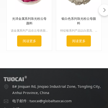
光泽金属系列珠光粉云母
银白色系列珠光粉云母颜
颜料
料
该金属系列产品在云母表面涂覆甲烷。通过精确控制氧化铁涂层的厚度，依次呈现出青铜色、红棕色、酒红色、紫色、红色、绿色和咖啡色等一系列色调。色相完整，金属光泽强，遮盖力强，色彩丰富，物理化学性质优良。
特征银系列产品以白度高、珠光效果显著为特点。根据二氧化钛的晶型，可分为金红石型和锐钛矿型两种，其中金红石型产品耐候性更强。该系列珠光颜料产品粒径规格齐全，细颗粒可产生柔和细腻的效果，粗颗粒则可产生强烈的闪烁效果。
阅读更多
阅读更多
8# Jinquan Rd, Jinqiao Industrial Zone, Tongling City,
Anhui Province, China
电子邮件 : tuocai@globaltuocai.com