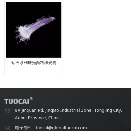
钻石系列珠光颜料珠光粉
8# Jinquan Rd, Jinqiao Industrial Zone, Tongling City,
Anhui Province, China
电子邮件 : tuocai@globaltuocai.com