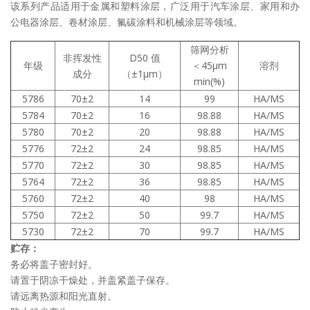
该系列产品适用于金属和塑料涂层，广泛用于汽车涂层、家用和办
公电器涂层、卷材涂层、氟碳涂料和机械涂层等领域。
筛网分析
非挥发性
D50 值
年级
＜45μm
溶剂
成分
（±1μm）
min(%)
5786
70±2
14
99
HA/MS
5784
70±2
16
98.88
HA/MS
5780
70±2
20
98.88
HA/MS
5776
72±2
24
98.85
HA/MS
5770
72±2
30
98.85
HA/MS
5764
72±2
36
98.85
HA/MS
5760
72±2
40
98
HA/MS
5750
72±2
50
99.7
HA/MS
5730
72±2
70
99.7
HA/MS
贮存：
务必将盖子密封好。
请置于阴凉干燥处，并盖紧盖子保存。
请远离热源和阳光直射。