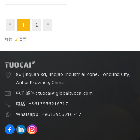
1
2
总共
2
页面
8# Jinquan Rd, Jinqiao Industrial Zone, Tongling City,
Anhui Province, China
电子邮件 : tuocai@globaltuocai.com
电话 : +8613956216717
Whatsapp : +8613956216717