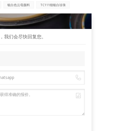
银白色云母颜料
TC111细银白珍珠
，我们会尽快回复您。