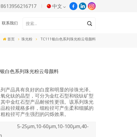
+8613956216717
中文
联系我们
English
首页
珠光粉
TC111银白色系列珠光粉云母颜料
Русский
Español
11银白色系列珠光粉云母颜料
Português
한국어
系列产品具有良好的白度和明显的珍珠光泽。
二氧化钛的晶型，可分为金红石型和锐钛矿型
Türkçe
，其中金红石型产品耐候性更强。该系列珠光
产品粒径规格多样，细粒径可产生柔和细腻的
，粗粒径可产生强烈的闪烁效果。
Tiếng Việt
5-25μm,10-60μm,10-100μm,40-
بالعربية
m