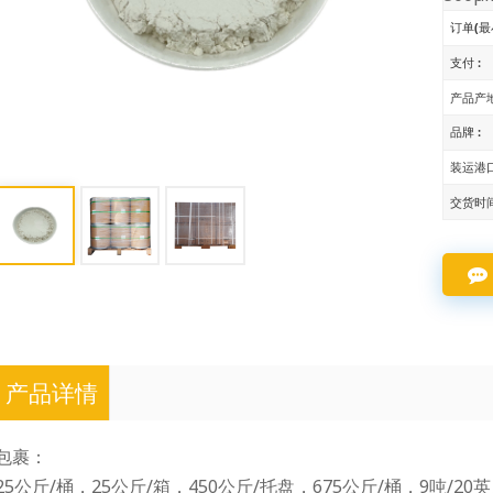
订单(最
支付 :
产品产地
品牌 :
装运港口
交货时间
产品详情
包裹：
25公斤/桶，25公斤/箱，450公斤/托盘，675公斤/桶，9吨/2