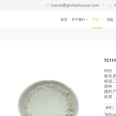
tuocai@globaltuocai.com
首页
关于我们
产品
消息
TC1
特性
银色
根据
两种
颜料
效果
粒径 :
300μ