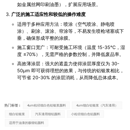
如金属丝网印刷油墨），扩展应用场景。
广泛的施工适应性和较低的操作难度
适用于多种应用方法：喷涂（空气喷涂、静电喷
涂）、刷涂、滚涂、帘涂等，不易发生喷枪堵塞或下
垂，确保形成平整的涂膜。
施工窗口宽广：可耐受施工环境（温度 15-35℃，湿
度 ≤70%），无需严格的参数控制，并降低废品率。
高效薄涂层：强大的遮盖力使得涂层厚度仅为 30-
50μm 即可获得理想的效果，与传统的铝银浆相比，
可节省 20-30% 的涂层消耗，从而降低总体成本。
热门标签 :
4um粒径细白色铝银浆颜料
4um细白铝银浆（汽车漆用）
细白铝银浆
汽车漆用细铝颜料
小粒径细白色铝颜料
适用于油漆的极细铝颜料