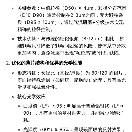
关键参数：中值粒径（D50）≈ 4μm，粒径分布范围
（D10-D90）通常控制在2-8μm之间，无大颗粒杂
质（D95 ≤ 10μm），通过气流研磨+分级技术实现
精确的粒径控制。
技术优势：与传统的细铝银浆（8-12μm）相比，超
细颗粒尺寸降低了颗粒间团聚的风险，使体系中分散
更加均匀，避免涂层中出现“颗粒感”或“针孔”缺陷。
优化的薄片结构和优异的光学性能
形态特征：长径比（直径/厚度）为 80-120 的铝片，
表面经特殊涂层（如硅烷、脂肪酸）处理，具有高光
滑度和强抗氧化性。
核心光学效应：
白度值（L*）≥ 95：明显高于普通铝银浆（L* ≈
90），具有更强的基材遮盖力，并能减少涂料消
耗。
光泽度（60°）≥ 85%：呈现镜面般的反射效果，