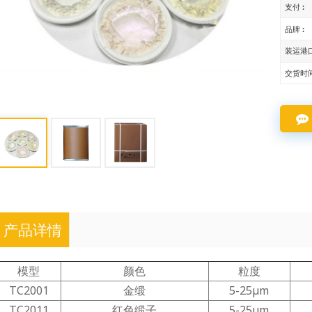
支付 :
品牌 :
装运港口
交货时间
产品详情
模型
颜色
粒度
TC2001
金缎
5-25μm
TC2011
红色缎子
5-25μm