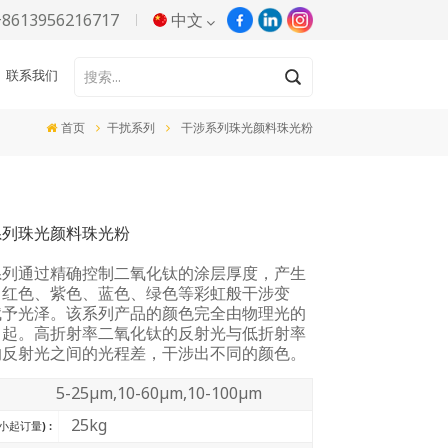
+8613956216717
中文
联系我们
English
首页
干扰系列
干涉系列珠光颜料珠光粉
Русский
Español
系列珠光颜料珠光粉
Português
系列通过精确控制二氧化钛的涂层厚度，产生
한국어
、红色、紫色、蓝色、绿色等彩虹般干涉变
赋予光泽。该系列产品的颜色完全由物理光的
Türkçe
引起。高折射率二氧化钛的反射光与低折射率
的反射光之间的光程差，干涉出不同的颜色。
Tiếng Việt
5-25μm,10-60μm,10-100μm
بالعربية
25kg
小起订量) :