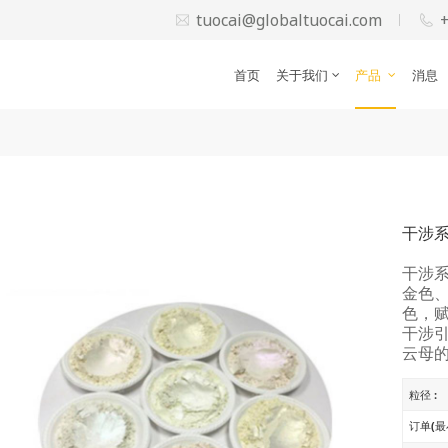
tuocai@globaltuocai.com
首页
关于我们
产品
消息
干涉
干涉
金色
色，
干涉
云母
粒径 :
订单(最