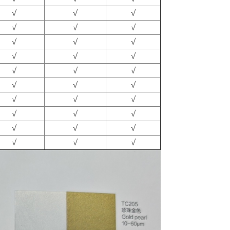
√
√
√
√
√
√
√
√
√
√
√
√
√
√
√
√
√
√
√
√
√
√
√
√
√
√
√
√
√
√