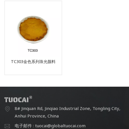
TC303金色系列珠光颜料
8# Jinquan Rd, Jinqiao Industrial Zone, Tongling City,
Anhui Province, China
电子邮件 : tuocai@globaltuocai.com