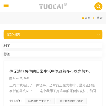
首页
搜索
博客列表
档案
标签
你无法想象你的日常生活中隐藏着多少珠光颜料。
May 07, 2026
上周二我经历了一件怪事。当时我正在煮咖啡，晨光正好照
在我的马克杯上——这个我用了好几年的廉价陶瓷杯，釉面
上突然泛起了一层淡淡的、油光闪闪的彩虹光泽。我盯着它
热门标签 :
珠光颜料用于何处？
珠光颜料的意外用途
看了足足一分钟，像个傻子一样来回晃动着杯子。原来，这