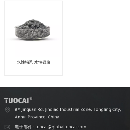
水性铝浆 水性银浆
8# Jinquan Rd, Jinqiao Industrial Zone, Tongling City,
Anhui Province, China
电子邮件 : tuocai@globaltuocai.com