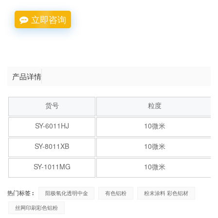
立即咨询
产品详情
货号
粒度
SY-6011HJ
10微米
SY-8011XB
10微米
SY-1011MG
10微米
热门标签 :
阳极氧化透明中金
有色铝粉
粉末涂料 彩色铝材
丝网印刷彩色铝粉