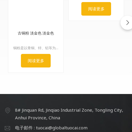
阅读更多
古铜粉 淡金色 淡金色
铜粉是以青铜、锌、铝等为主要原料，经熔炼、研磨、分级、抛光等工序制成鳞片状粉末的有色合金颜料。该浮性金属颜料外观呈金黄色。本产品采用国际先进设备，结合数十年的技术经验，采用先进的工艺和独特的技术，生产出用于凹印油墨研制的专用材料——光泽凹印铜粉和环保铜条。经专家鉴定，可替代部分进口产品。
阅读更多
8# Jinquan Rd, Jinqiao Industrial Zone, Tongling City,
Anhui Province, China
电子邮件 : tuocai@globaltuocai.com