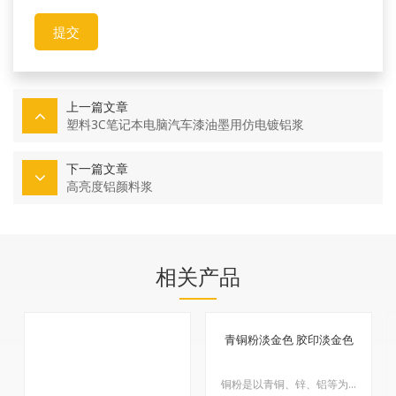
提交
上一篇文章
塑料3C笔记本电脑汽车漆油墨用仿电镀铝浆
下一篇文章
高亮度铝颜料浆
相关产品
青铜粉淡金色 胶印淡金色
铜粉是以青铜、锌、铝等为主要原料，经熔炼、研磨、分级、抛光等工序制成鳞片状粉末的有色合金颜料。该浮性金属颜料外观呈金黄色。本产品采用国际先进设备，结合数十年的技术经验，采用先进的工艺和独特的技术，生产出用于凹印油墨研制的专用材料——光泽凹印铜粉和环保铜条。经专家鉴定，可替代部分进口产品。