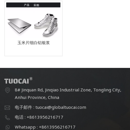
玉米片细白铝银浆
8# Jinquan Rd, Jinqiao Industrial Zone, Tongling City,
Anhui Province, China
电子邮件 : tuocai@globaltuocai.com
电话 : +8613956216717
Whatsapp : +8613956216717